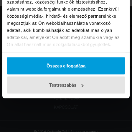
szabásához, közösségi funkciók biztosításához,
valamint weboldalforgalmunk elemzéséhez. Ezenkívül
közösségi média-, hirdető- és elemező partnereinkkel
megosztjuk az Ön weboldalhasználatra vonatkozó
adatait, akik kombinálhatják az adatokat más olyan
TELEFONÁLJON!
adatokkal, amelyeket Ön adott meg számukra vagy az
+36 20 310 3117
Ön által használt más szolgáltatásokból gyűjtöttek.
Összes elfogadása
COOKIE KEZELÉSI IRÁNYELVEK
Testreszabás
ADATKEZELÉSI TÁJÁKOZTATÓ
REFERENCIÁK
KAPCSOLAT